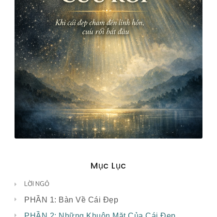
Mục Lục
LỜI NGỎ
PHẦN 1: Bàn Về Cái Đẹp
PHẦN 2: Những Khuôn Mặt Của Cái Đẹp