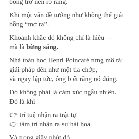
bỗng trở nên rõ ràng.
Khi một vấn đề tưởng như không thể giải
bỗng “mở ra”.
Khoảnh khắc đó không chỉ là hiểu —
mà là
bừng sáng
.
Nhà toán học Henri Poincaré từng mô tả:
giải pháp đến như một tia chớp,
và ngay lập tức, ông biết rằng nó đúng.
Đó không phải là cảm xúc ngẫu nhiên.
Đó là khi:
👉 trí tuệ nhận ra trật tự
👉 tâm trí nhận ra sự hài hoà
Và trong giây phút đó,