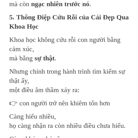
mà còn
ngạc nhiên trước nó
.
5. Thông Điệp Cứu Rỗi của Cái Đẹp Qua
Khoa Học
Khoa học không cứu rỗi con người bằng
cảm xúc,
mà bằng
sự thật
.
Nhưng chính trong hành trình tìm kiếm sự
thật ấy,
một điều âm thầm xảy ra:
👉 con người trở nên khiêm tốn hơn
Càng hiểu nhiều,
họ càng nhận ra còn nhiều điều chưa hiểu.