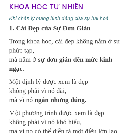
KHOA HỌC TỰ NHIÊN
Khi chân lý mang hình dáng của sự hài hoà
1. Cái Đẹp của Sự Đơn Giản
Trong khoa học, cái đẹp không nằm ở sự
phức tạp,
mà nằm ở
sự đơn giản đến mức kinh
ngạc
.
Một định lý được xem là đẹp
không phải vì nó dài,
mà vì nó
ngắn nhưng đúng
.
Một phương trình được xem là đẹp
không phải vì nó khó hiểu,
mà vì nó có thể diễn tả một điều lớn lao