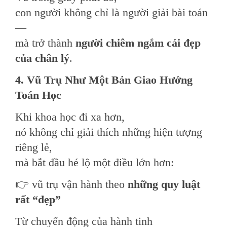
con người không chỉ là người giải bài toán
—
mà trở thành
người chiêm ngắm cái đẹp
của chân lý
.
4. Vũ Trụ Như Một Bản Giao Hưởng
Toán Học
Khi khoa học đi xa hơn,
nó không chỉ giải thích những hiện tượng
riêng lẻ,
mà bắt đầu hé lộ một điều lớn hơn:
👉 vũ trụ vận hành theo
những quy luật
rất “đẹp”
Từ chuyển động của hành tinh