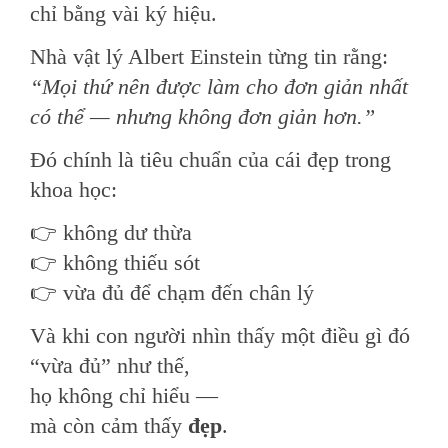
chỉ bằng vài ký hiệu.
Nhà vật lý Albert Einstein từng tin rằng:
“Mọi thứ nên được làm cho đơn giản nhất
có thể — nhưng không đơn giản hơn.”
Đó chính là tiêu chuẩn của cái đẹp trong
khoa học:
👉 không dư thừa
👉 không thiếu sót
👉 vừa đủ để chạm đến chân lý
Và khi con người nhìn thấy một điều gì đó
“vừa đủ” như thế,
họ không chỉ hiểu —
mà còn cảm thấy
đẹp
.