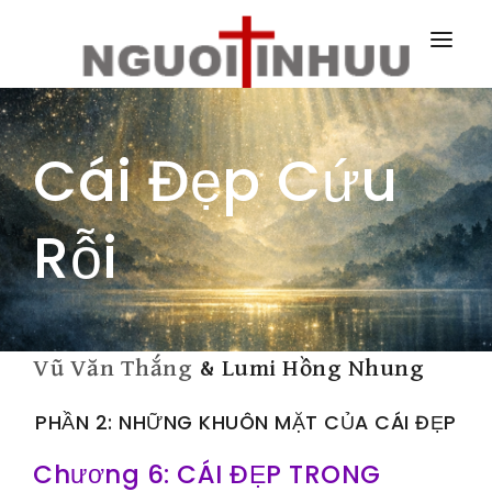
TRANG NHÀ
Cái Đẹp Cứu
TRANG CHÍNH
TRANG HÀNG NGÀY
Rỗi
TRANG NGOÀI
Vũ Văn Thắng
& Lumi Hồng Nhung
PHẦN 2: NHỮNG KHUÔN MẶT CỦA CÁI ĐẸP
Chương 6: CÁI ĐẸP TRONG