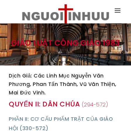
TRANG NHÀ
GIÁO LUẬT CÔNG GIÁO 1983
TRANG CHÍNH
TRANG HÀNG NGÀY
TRANG NGOÀI
Dịch Giả: Các Linh Mục Nguyễn Văn
Phương, Phan Tấn Thành, Vũ Văn Thiện,
Mai Ðức Vinh.
QUYỂN II: DÂN CHÚA
(294-572)
PHẦN II: CƠ CẤU PHẨM TRẬT CỦA GIÁO
HỘI (330-572)