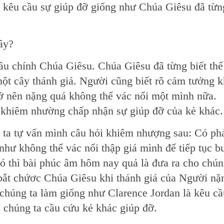
i kêu cầu sự giúp đỡ giống như Chúa Giêsu đã từn
ây?
cầu chính Chúa Giêsu. Chúa Giêsu đã từng biết thế
một cây thánh giá. Người cũng biết rõ cảm tưởng k
trở nên nặng quá không thể vác nổi một mình nữa.
i khiêm nhường chấp nhận sự giúp đỡ của kẻ khác.
ta tự vấn mình câu hỏi khiêm nhượng sau: Có phả
như không thể vác nổi thập giá mình để tiếp tục b
 thì bài phúc âm hôm nay quả là đưa ra cho chún
 bắt chứơc Chúa Giêsu khi thánh giá của Người nặ
chúng ta làm giống như Clarence Jordan là kêu cầ
 chúng ta cầu cứu kẻ khác giúp đỡ.