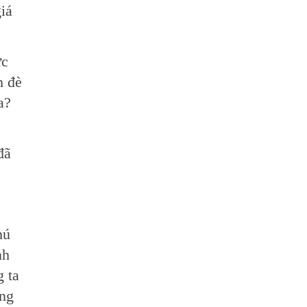
giá
ức
h đè
a?
đã
hú
nh
 ta
ặng