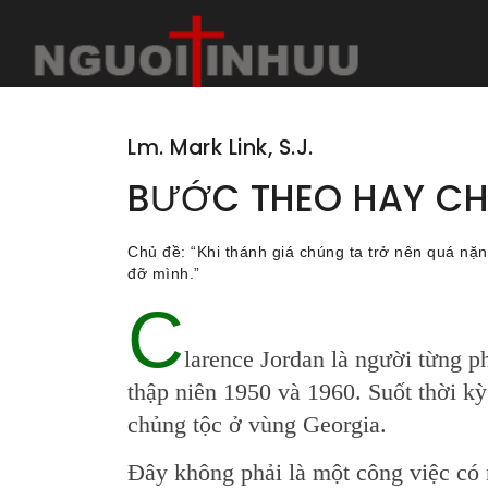
Lm. Mark Link, S.J.
BƯỚC THEO HAY CH
Chủ đề: “Khi thánh giá chúng ta trở nên quá nặ
đỡ mình.”
C
larence Jordan là người từng p
thập niên 1950 và 1960. Suốt thời k
chủng tộc ở vùng Georgia.
Ðây không phải là một công việc c