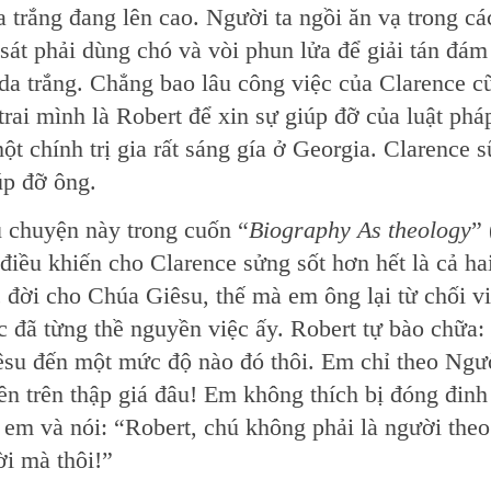
 trắng đang lên cao. Người ta ngồi ăn vạ trong cá
át phải dùng chó và vòi phun lửa để giải tán đám
da trắng. Chẳng bao lâu công việc của Clarence c
trai mình là Robert để xin sự giúp đỡ của luật phá
ột chính trị gia rất sáng gía ở Georgia. Clarence 
úp đỡ ông.
u chuyện này trong cuốn “
Biography As theology
” 
 điều khiến cho Clarence sửng sốt hơn hết là cả ha
đời cho Chúa Giêsu, thế mà em ông lại từ chối v
c đã từng thề nguyền việc ấy. Robert tự bào chữa:
su đến một mức độ nào đó thôi. Em chỉ theo Ngư
ên trên thập giá đâu! Em không thích bị đóng đinh
 em và nói: “Robert, chú không phải là người theo
i mà thôi!”