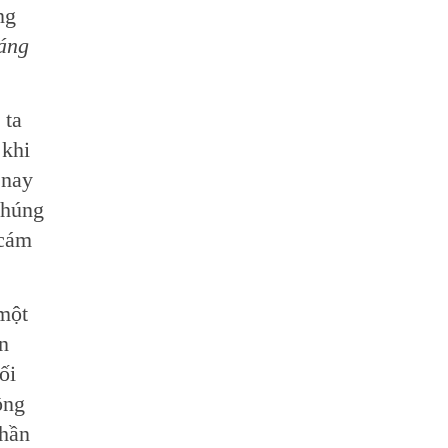
ng
đáng
 ta
 khi
 nay
chúng
 cám
một
n
ối
ồng
phần