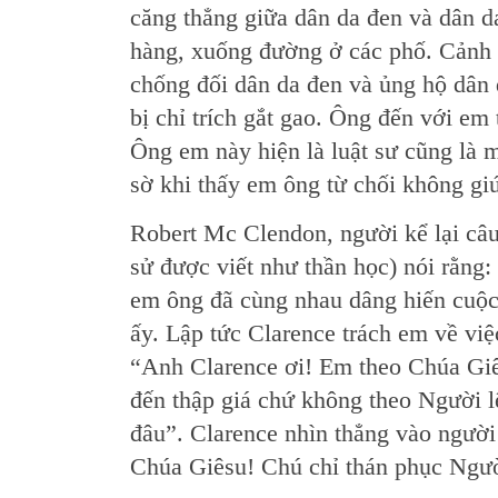
căng thẳng giữa dân da đen và dân da
hàng, xuống đường ở các phố. Cảnh s
chống đối dân da đen và ủng hộ dân 
bị chỉ trích gắt gao. Ông đến với em 
Ông em này hiện là luật sư cũng là m
sờ khi thấy em ông từ chối không gi
Robert Mc Clendon, người kể lại câ
sử được viết như thần học) nói rằng:
em ông đã cùng nhau dâng hiến cuộc 
ấy. Lập tức Clarence trách em về việ
“Anh Clarence ơi! Em theo Chúa Giê
đến thập giá chứ không theo Người l
đâu”. Clarence nhìn thẳng vào người
Chúa Giêsu! Chú chỉ thán phục Ngườ