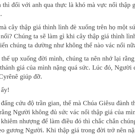
n thì đối với anh qua thực là khó mà vực nổi thập 
.
mà cây thập giá thình lình đè xuống trên họ một s
ổi? Chúng ta sẽ làm gì khi cây thập giá thình lìn
hiến chúng ta dường như không thể nào vác nổi nữ
thế ụp xuống đời mình, chúng ta nên nhớ lại rằng
 thánh giá của mình nặng quá sức. Lúc đó, Người 
Cyrênê giúp đỡ.
 ấy!
đấng cứu độ trần gian, thế mà Chúa Giêsu đành t
 rằng Người không đủ sức vác nổi thập giá của mì
khiêm nhượng để làm điều đó thì chắc chắn chúng
o gương Người. Khi thập giá trong đời trở nên n