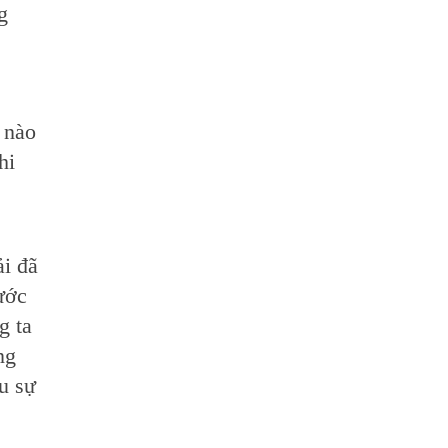
g
 nào
hi
i đã
ước
g ta
ng
u sự