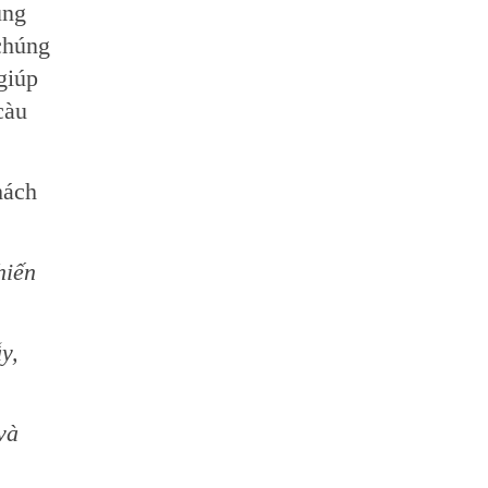
ũng
 chúng
giúp
càu
hách
hiến
y,
và