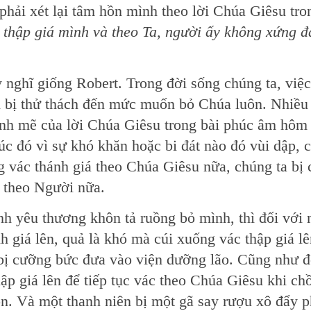
phải xét lại tâm hồn mình theo lời Chúa Giêsu tro
 thập giá mình và theo Ta, người ấy không xứng 
 nghĩ giống Robert. Trong đời sống chúng ta, việc
 bị thử thách đến mức muốn bỏ Chúa luôn. Nhiều
ạnh mẽ của lời Chúa Giêsu trong bài phúc âm hôm
c đó vì sự khó khăn hoặc bi đát nào đó vùi dập, 
ng vác thánh giá theo Chúa Giêsu nữa, chúng ta bị
 theo Người nữa.
h yêu thương khôn tả ruồng bỏ mình, thì đối với 
h giá lên, quả là khó mà cúi xuống vác thập giá lê
 bị cưỡng bức đưa vào viện dưỡng lão. Cũng như đ
ập giá lên để tiếp tục vác theo Chúa Giêsu khi ch
n. Và một thanh niên bị một gã say rượu xô đẩy 