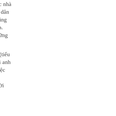
c nhà
 dân
ũng
p.
sững
(tiểu
i anh
iệc
ời