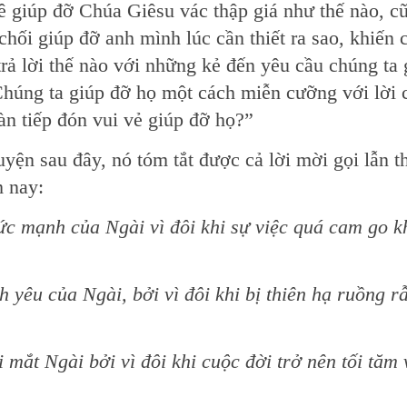
 giúp đỡ Chúa Giêsu vác thập giá như thế nào, c
hối giúp đỡ anh mình lúc cần thiết ra sao, khiến
rả lời thế nào với những kẻ đến yêu cầu chúng ta 
Chúng ta giúp đỡ họ một cách miễn cưỡng với lời 
n tiếp đón vui vẻ giúp đỡ họ?”
uyện sau đây, nó tóm tắt được cả lời mời gọi lẫn t
 nay:
c mạnh của Ngài vì đôi khi sự việc quá cam go k
 yêu của Ngài, bởi vì đôi khi bị thiên hạ ruồng rẫ
mắt Ngài bởi vì đôi khi cuộc đời trở nên tối tăm 